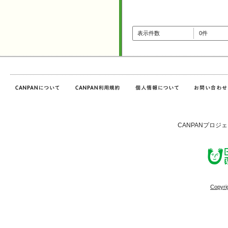
表示件数
0件
CANPANプロジ
Copyri