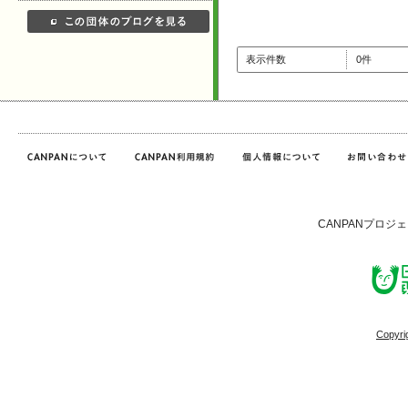
表示件数
0件
CANPANプロジ
Copyri