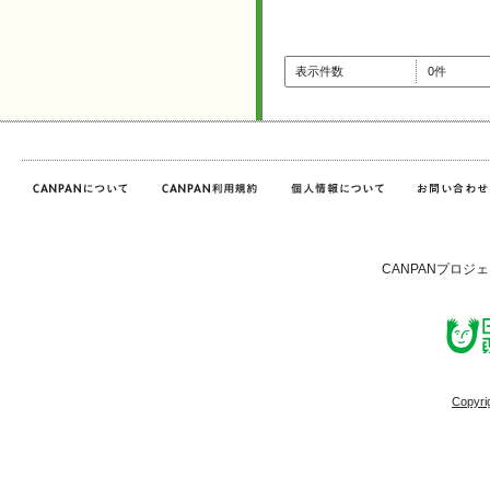
表示件数
0件
CANPANプロジ
Copyri