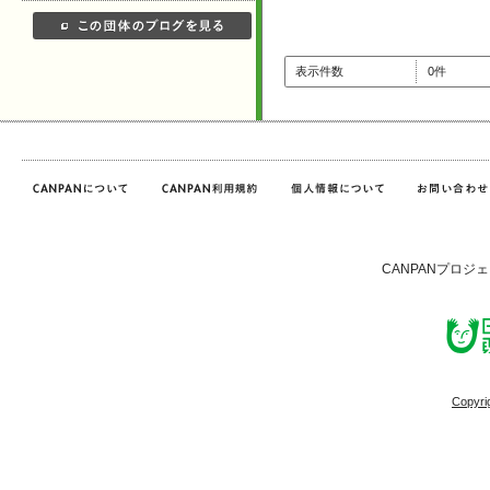
表示件数
0件
CANPANプロジ
Copyri