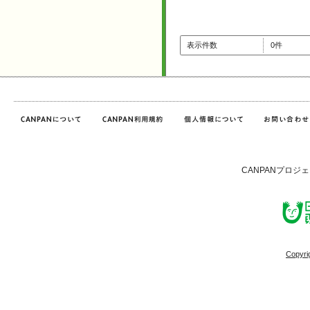
表示件数
0件
CANPANプロジ
Copyri