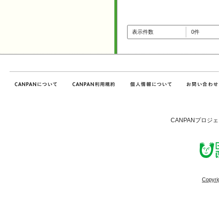
表示件数
0件
CANPANプロジ
Copyri