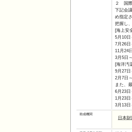
２ 国
下記会
め指定
把握し
[海上安全
5月10
7月26
11月2
3月5日
[海洋汚
9月27日
2月7日
また、
6月23
1月23
3月13
助成機関
日本財