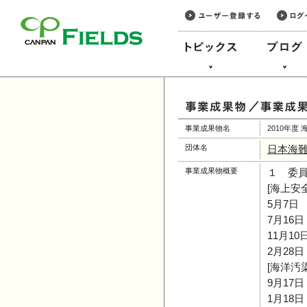
このページの本文へ
事業成果物名
2010年
団体名
日本海
事業成果物概要
１ 委
[海上安全
5月7日
7月16
11月1
2月28
[海洋汚
9月17
1月18