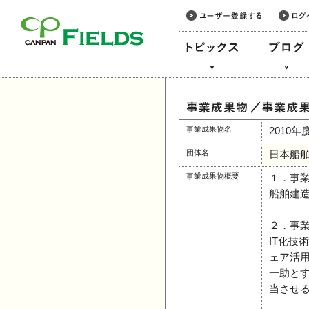
このページの本文へ
事業成果物名
2010
団体名
日本船
事業成果物概要
１．事
船舶建造
２．事
IT化
ェア活
一助と
当させ