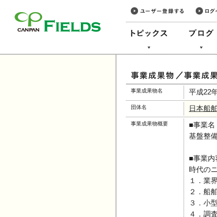
このページの本文へ
事業成果物名
平成22
団体名
日本船
事業成果物概要
■事業名
基盤整
■事業内
時代の
１．業
２．船
３．小
４．調