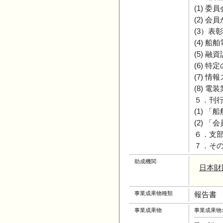
(1) 委
(2) 
(3）表
(4) 
(5) 融
(6) 
(7) 
(8) 
５．刊
(1) 
(2) 
６．支
７．そ
助成機関
日本財
事業成果物種類
報告書
事業成果物
事業成果物