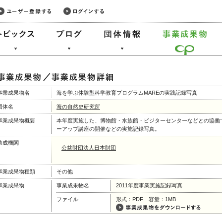
事業成果物名
海を学ぶ体験型科学教育プログラムMAREの実践記録写真
団体名
海の自然史研究所
事業成果物概要
本年度実施した、博物館・水族館・ビジターセンターなどとの協働で
ーアップ講座の開催などの実施記録写真。
助成機関
公益財団法人日本財団
事業成果物種類
その他
事業成果物
事業成果物名
2011年度事業実施記録写真
ファイル
形式：PDF 容量：1MB