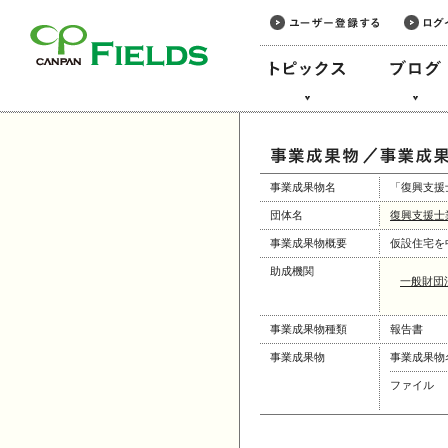
このページの本文へ
事業成果物名
「復興支援
団体名
復興支援士
事業成果物概要
仮設住宅を
助成機関
一般財団
事業成果物種類
報告書
事業成果物
事業成果物
ファイル