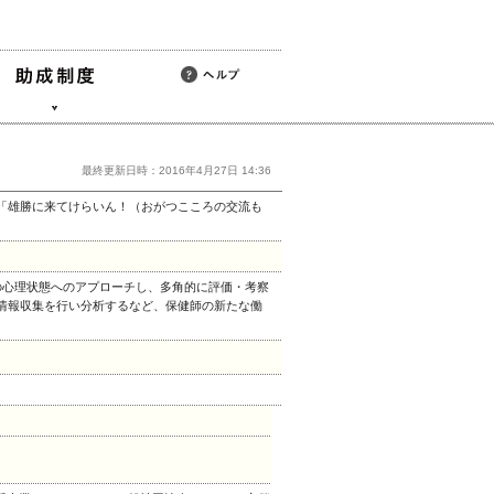
最終更新日時：2016年4月27日 14:36
「雄勝に来てけらいん！（おがつこころの交流も
の心理状態へのアプローチし、多角的に評価・考察
情報収集を行い分析するなど、保健師の新たな働