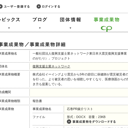
事業成果物名
一般社団法人復興支援士業ネットワーク東日本大震災復興支援事業
のがたり）」プロジェクト
団体名
復興支援士業ネットワーク
事業成果物概要
株式会社イーイングより震災から5年の節目に保健師が震災被災者
を行った。より被災者の思いを傾聴しやすくなり、医療側面からの
き方も提案している。
助成機関
事業成果物種類
報告書
事業成果物
事業成果物名
石巻PR媒介リスト
ファイル
形式：DOCX 容量：23KB