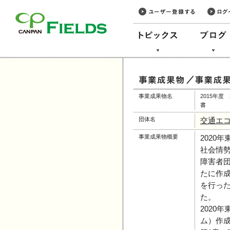
このページの本文へ
事業成果物名
2015年
書
団体名
交通エ
事業成果物概要
2020
社会情
障害者
たに作
を行っ
た。
2020
ム）作