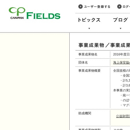
このページの本文へ
事業成果物名
2016年
団体名
海上保安協
事業成果物概要
全国規模の
・全国3
・計5,3
・計3,6
本事業の実
・統一デザイ
・のぼり一
・マグネッ
助成機関
公益財団