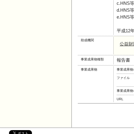
c.HN
d.HN
e.HN
平成12
助成機関
公益財
事業成果物種類
報告書
事業成果物
事業成果物
ファイル
事業成果物
URL