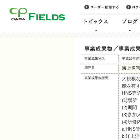
このページの本文へ
事業成果物名
平成28年
団体名
海上災
事業成果物概要
大規模
能を有
HNS等
(1)場
(2)期
(3)参
(4)研修
a.HN
b.洋上