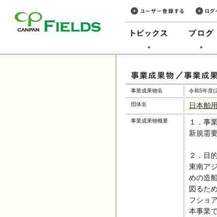
このページの本文へ
事業成果物名
令和5年度
団体名
日本舶
事業成果物概要
１．事
新規需
２．目
東南ア
めの造
図るた
フショ
本事業