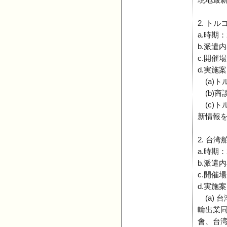
現地最
2. ト
a.時期：
b.派遣
c.開催
d.実施案
(a)
(b)
(c)
新情報
2. 台
a.時期：
b.派遣
c.開催
d.実施案
(a) 
輸出業
會、台