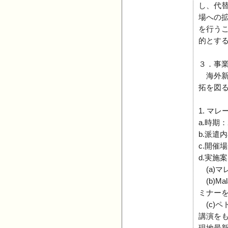
し、代
場への
を行う
的とす
３．事
海外新
拓を図
1. マ
a.時期：
b.派遣
c.開催
d.実施案
(a)マ
(b)Ma
ミナー
(c)ペ
講演を