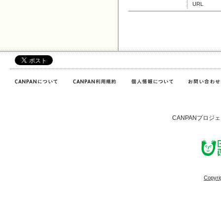
URL
CANPANプロジ
Copyri