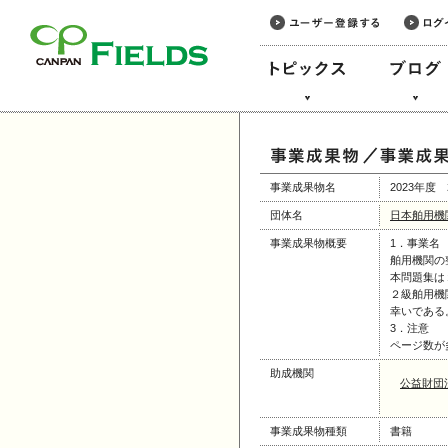
このページの本文へ
事業成果物名
2023年
団体名
日本舶用機
事業成果物概要
1．事業名
舶用機関の
本問題集は
２級舶用機
幸いである
3．注意
ページ数が
助成機関
公益財団
事業成果物種類
書籍