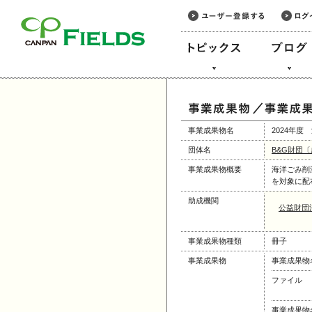
このページの本文へ
事業成果物名
2024年
団体名
B&G財団
事業成果物概要
海洋ごみ削
を対象に配
助成機関
公益財団
事業成果物種類
冊子
事業成果物
事業成果物
ファイル
事業成果物