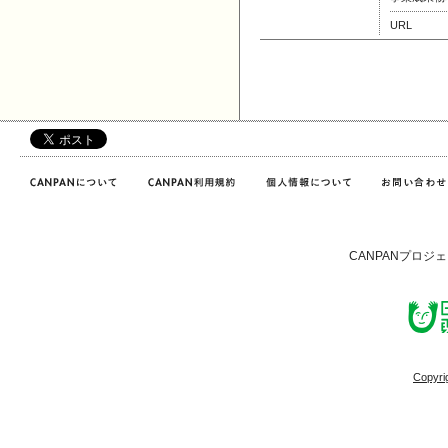
URL
CANPANプロジ
Copyri