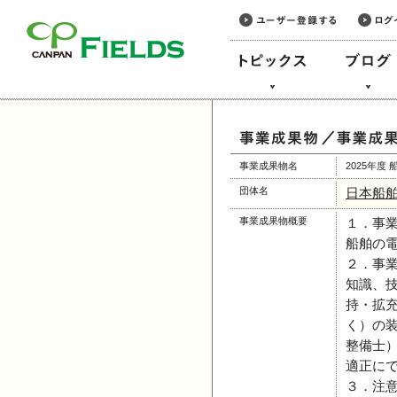
このページの本文へ
事業成果物名
2025年
団体名
日本船
事業成果物概要
１．事
船舶の
２．事
知識、
持・拡
く）の
整備士
適正に
３．注