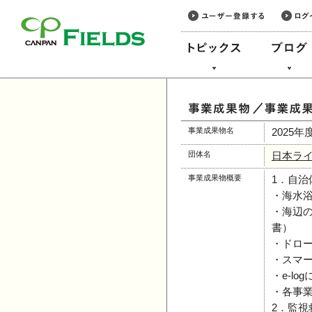
このページの本文へ
事業成果物名
2025
団体名
日本ラ
事業成果物概要
1．自
・海水浴
・海辺
書）
・ドロ
・スマ
・e-l
・各事業
2．監