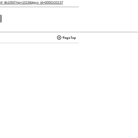
vlet/nf_lib1050?np=1019&jigyo_id=0000103137