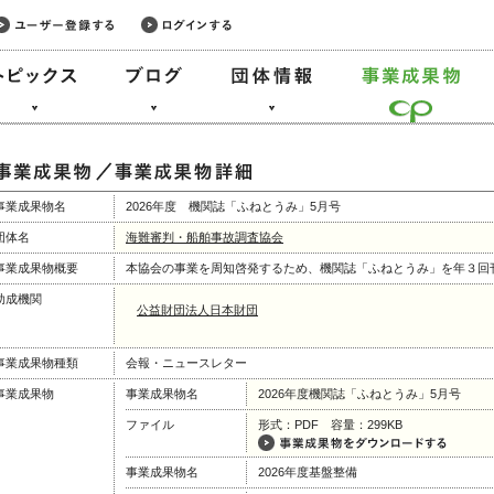
事業成果物名
2026年度 機関誌「ふねとうみ」5月号
団体名
海難審判・船舶事故調査協会
事業成果物概要
本協会の事業を周知啓発するため、機関誌「ふねとうみ」を年３回
助成機関
公益財団法人日本財団
事業成果物種類
会報・ニュースレター
事業成果物
事業成果物名
2026年度機関誌「ふねとうみ」5月号
ファイル
形式：PDF 容量：299KB
事業成果物名
2026年度基盤整備