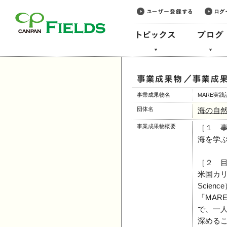
このページの本文へ
事業成果物名
MARE実
団体名
海の自
事業成果物概要
［１ 
海を学
［２ 
米国カリ
Scie
「MA
で、一
深める