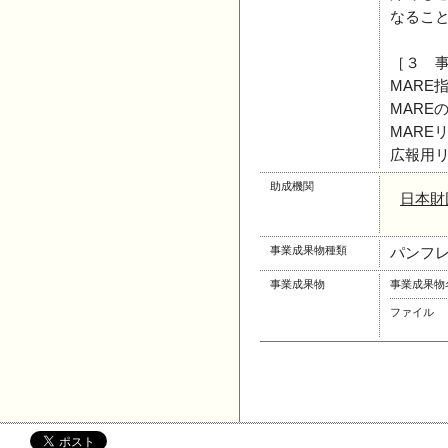
なるこ
［３ 
MARE
MARE
MARE
広報用
助成機関
日本財
事業成果物種類
パンフ
事業成果物
事業成果物
ファイル