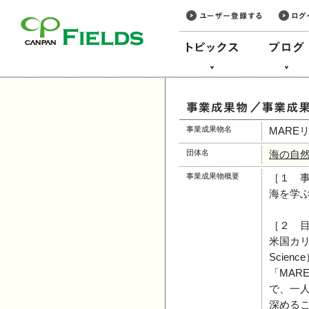
このページの本文へ
事業成果物名
MARE
団体名
海の自
事業成果物概要
［１ 
海を学
［２ 
米国カリ
Scie
「MA
で、一
深める