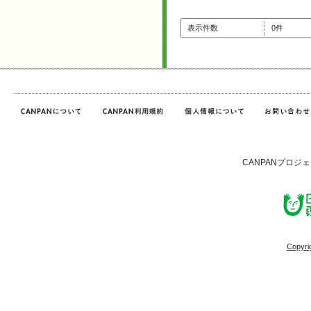
表示件数
0件
CANPANプロジ
Copyri