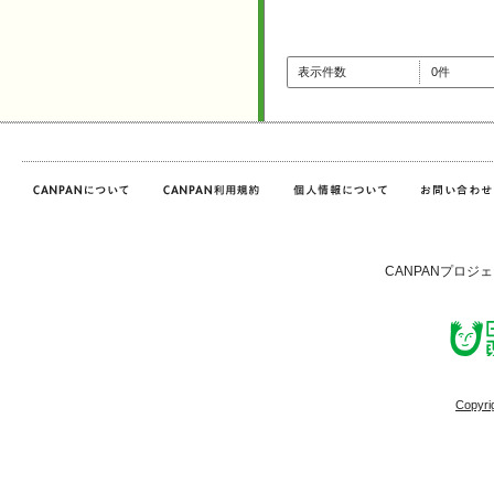
表示件数
0件
CANPANプロジ
Copyri