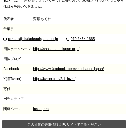
私たちは、「声をあげづらい人たち」に寄り添い、地域の中で温かくつながる
仕組みを築いてきました。
代表者
齊藤 ちぐれ
千葉県
contact@shakehandsjapan.or.jp
070-8454-1665
団体ホームページ
https://shakehandsjapan.or.jp/
団体ブログ
Facebook
https://www.facebook.com/shakehands.japan/
X(旧Twitter)
https://twitter.com/SH_inzai/
寄付
ボランティア
関連ページ
Instagram
この団体の詳細情報はPCサイトでご覧ください