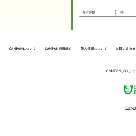
表示件数
0件
CANPANプロジ
Copyri