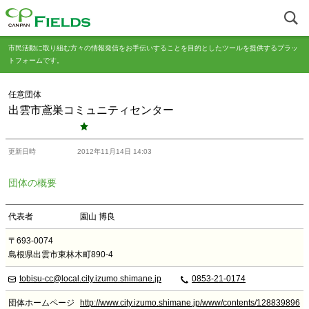
市民活動に取り組む方々の情報発信をお手伝いすることを目的としたツールを提供するプラッ
トフォームです。
任意団体
出雲市鳶巣コミュニティセンター
更新日時
2012年11月14日 14:03
団体の概要
代表者
園山 博良
〒693-0074
島根県出雲市東林木町890-4
tobisu-cc@local.city.izumo.shimane.jp
0853-21-0174
団体ホームページ
http://www.city.izumo.shimane.jp/www/contents/128839896