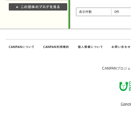
表示件数
0件
CANPANプロジ
Copyri