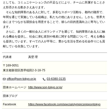
としても、コミュニケーション力の不足などにより、チームに所属することさ
え拒否される動きさえあります。
そんな知的障害のある人に対して、多彩なスポーツ活動を、都内の随所で、
年間を通じて実施している組織は、私たちの他にありません。しかも、世界大
会にまでつながる競技会を用意することで、彼らの目的意識向上に寄与してい
ます。
さらに、多くの一般社会人にボランティアを通じて、知的障害のある人に触
れる機会を提供し、社会に潜む差別や格差に関する問題について、考える機会
も提供しています。すべての人が平等に、豊かな生活を営める社会作りにも貢
献している自負しています。
代表者
真壁 理
〒169-0051
東京都新宿区西早稲田2-3-18-75
office@son-tokyo.or.jp
03-6380-3135
団体ホームページ
http://www.son-tokyo.or.jp/
団体ブログ
Facebook
https://www.facebook.com/specialolympicsnippontokyo