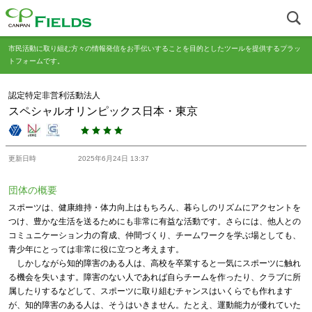
市民活動に取り組む方々の情報発信をお手伝いすることを目的としたツールを提供するプラッ
トフォームです。
認定特定非営利活動法人
スペシャルオリンピックス日本・東京
更新日時
2025年6月24日 13:37
団体の概要
スポーツは、健康維持・体力向上はもちろん、暮らしのリズムにアクセントを
つけ、豊かな生活を送るためにも非常に有益な活動です。さらには、他人との
コミュニケーション力の育成、仲間づくり、チームワークを学ぶ場としても、
青少年にとっては非常に役に立つと考えます。
しかしながら知的障害のある人は、高校を卒業すると一気にスポーツに触れ
る機会を失います。障害のない人であれば自らチームを作ったり、クラブに所
属したりするなどして、スポーツに取り組むチャンスはいくらでも作れます
が、知的障害のある人は、そうはいきません。たとえ、運動能力が優れていた