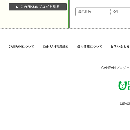
表示件数
0件
CANPANプロジ
Copyri