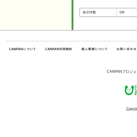
表示件数
0件
CANPANプロジ
Copyri