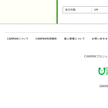
表示件数
0件
CANPANプロジ
Copyri