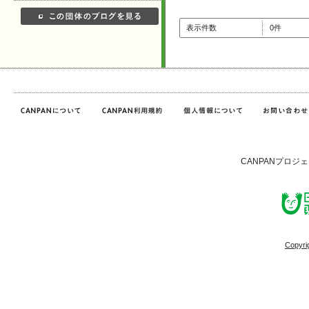
表示件数
0件
CANPANプロジ
Copyri