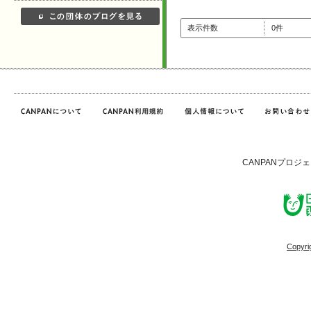
表示件数
0件
CANPANプロジ
Copyri