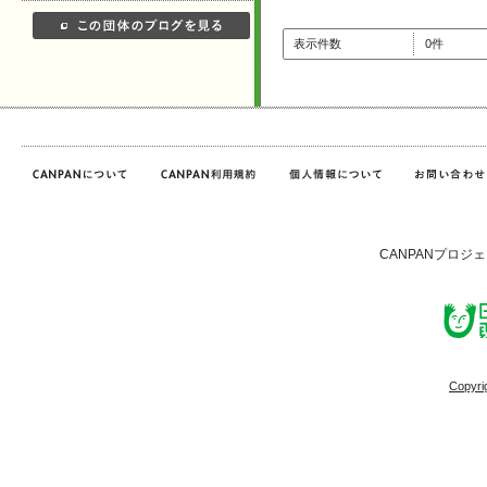
表示件数
0件
CANPANプロジ
Copyri