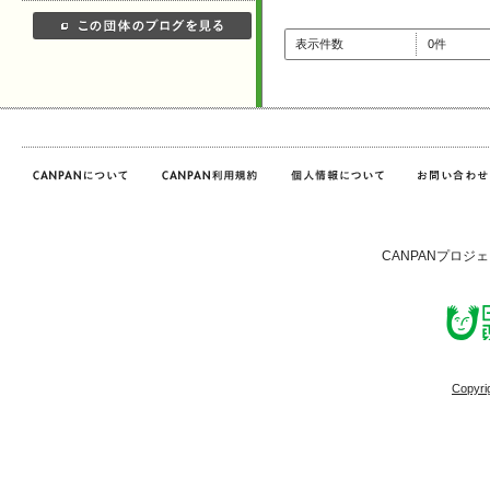
表示件数
0件
CANPANプロジ
Copyri