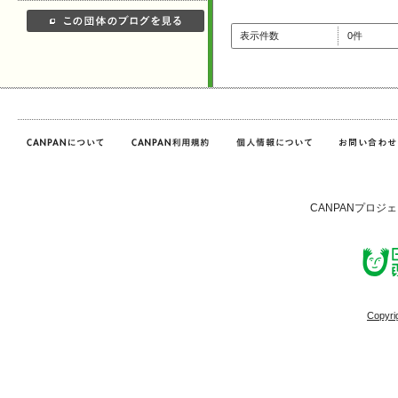
表示件数
0件
CANPANプロジ
Copyri