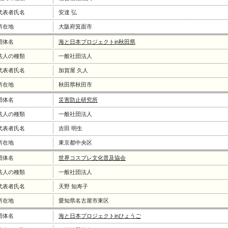
代表者氏名
安達 弘
所在地
大阪府箕面市
団体名
海と日本プロジェクトin秋田県
法人の種類
一般社団法人
代表者氏名
加賀屋 久人
所在地
秋田県秋田市
団体名
災害防止研究所
法人の種類
一般社団法人
代表者氏名
吉田 明生
所在地
東京都中央区
団体名
世界コスプレ文化普及協会
法人の種類
一般社団法人
代表者氏名
天野 知寿子
所在地
愛知県名古屋市東区
団体名
海と日本プロジェクトinひょうご