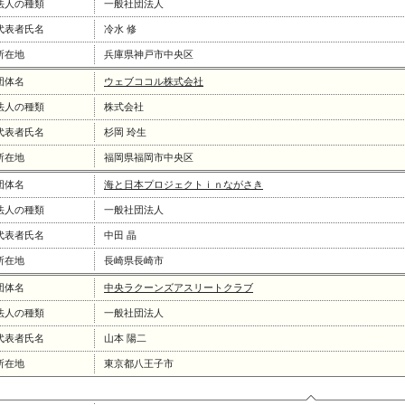
法人の種類
一般社団法人
代表者氏名
冷水 修
所在地
兵庫県神戸市中央区
団体名
ウェブココル株式会社
法人の種類
株式会社
代表者氏名
杉岡 玲生
所在地
福岡県福岡市中央区
団体名
海と日本プロジェクトｉｎながさき
法人の種類
一般社団法人
代表者氏名
中田 晶
所在地
長崎県長崎市
団体名
中央ラクーンズアスリートクラブ
法人の種類
一般社団法人
代表者氏名
山本 陽二
所在地
東京都八王子市