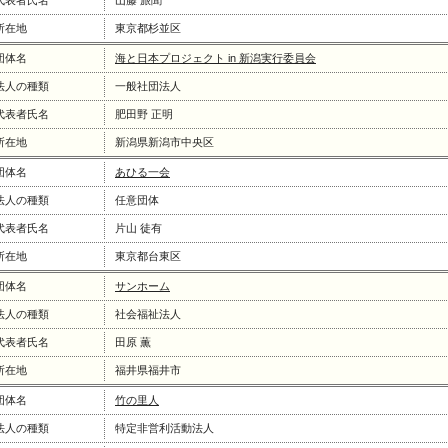
代表者氏名
山藤 旅聞
所在地
東京都杉並区
団体名
海と日本プロジェクト in 新潟実行委員会
法人の種類
一般社団法人
代表者氏名
肥田野 正明
所在地
新潟県新潟市中央区
団体名
あひる一会
法人の種類
任意団体
代表者氏名
片山 徒有
所在地
東京都台東区
団体名
サンホーム
法人の種類
社会福祉法人
代表者氏名
田原 薫
所在地
福井県福井市
団体名
竹の里人
法人の種類
特定非営利活動法人