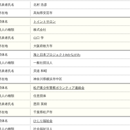
代表者氏名
北村 浩彦
所在地
高知県安芸市
団体名
トイントサロン
法人の種類
株式会社
代表者氏名
山口 学
所在地
大阪府枚方市
団体名
海と日本プロジェクトinかながわ
法人の種類
一般社団法人
代表者氏名
貝道 和昭
所在地
神奈川県横浜市中区
団体名
松戸東少年警察ボランティア連絡会
法人の種類
任意団体
代表者氏名
恩田 英樹
所在地
千葉県松戸市
団体名
ひじり福祉会
法人の種類
社会福祉法人