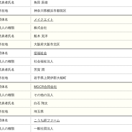
代表者氏名
角田 辰雄
所在地
神奈川県横浜市都筑区
団体名
メイクエイト
法人の種類
株式会社
代表者氏名
船木 克洋
所在地
大阪府大阪市北区
団体名
堤福祉会
法人の種類
社会福祉法人
代表者氏名
芳賀 潤
所在地
岩手県上閉伊郡大槌町
団体名
MGCR合同会社
法人の種類
その他の法人
代表者氏名
白石 翔太
所在地
埼玉県
団体名
こうち絆ファーム
法人の種類
一般社団法人