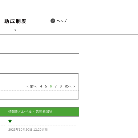
＜ 前へ
4
5
6
7
8
次へ ＞
情報開示レベル・第三者認証
2023年10月20日 12:20更新