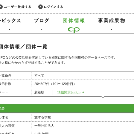
NPOなどの公益活動を実施している団体に関する全国規模のデータベースです。
法人格にかかわらず登録することができます。
一覧条件
すべて
表示件数
20/4607件（101〜120件目）
ソート
新着順
情報開示レベル
概要
団体名
旅する学校
法人の種類
一般社団法人