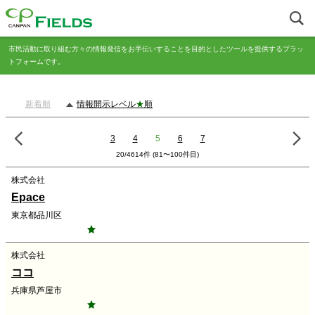
市民活動に取り組む方々の情報発信をお手伝いすることを目的としたツールを提供するプラッ
トフォームです。
新着順
情報開示レベル
★
順
3
4
5
6
7
20/4614件 (81〜100件目)
株式会社
Epace
東京都品川区
株式会社
ココ
兵庫県芦屋市