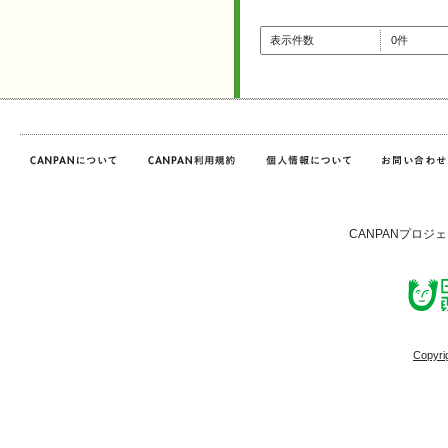
表示件数
0件
CANPANプロジ
Copyri