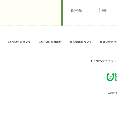
表示件数
0件
CANPANプロジ
Copyri