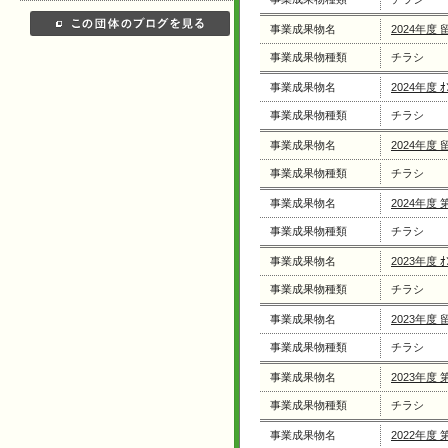
事業成果物名
2024年
事業成果物種類
チラシ
事業成果物名
2024年度
事業成果物種類
チラシ
事業成果物名
2024年
事業成果物種類
チラシ
事業成果物名
2024年度
事業成果物種類
チラシ
事業成果物名
2023年度
事業成果物種類
チラシ
事業成果物名
2023年度
事業成果物種類
チラシ
事業成果物名
2023年度
事業成果物種類
チラシ
事業成果物名
2022年度