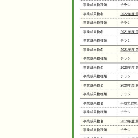
事業成果物種類
チラシ
事業成果物名
2022年度
事業成果物種類
チラシ
事業成果物名
2021年度
事業成果物種類
チラシ
事業成果物名
2021年度
事業成果物種類
チラシ
事業成果物名
2020年度
事業成果物種類
チラシ
事業成果物名
2020年度
事業成果物種類
チラシ
事業成果物名
平成31(2
事業成果物種類
チラシ
事業成果物名
2019年度
事業成果物種類
チラシ