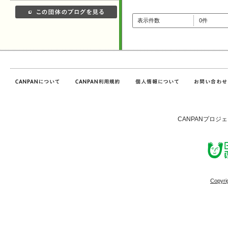
表示件数
0件
CANPANプロジ
Copyri