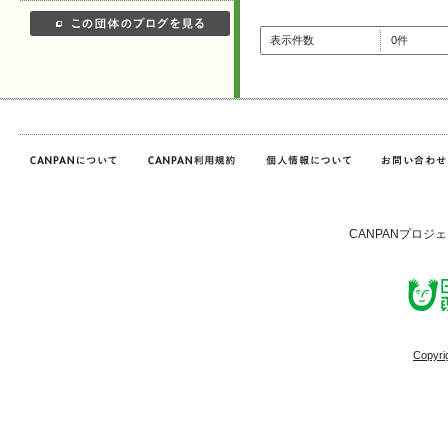
表示件数
0件
CANPANプロジ
Copyri