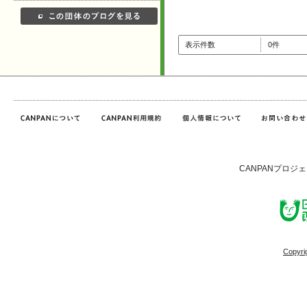
表示件数
0件
CANPANプロジ
Copyri