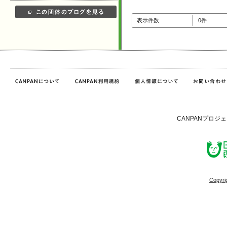
表示件数
0件
CANPANプロジ
Copyri