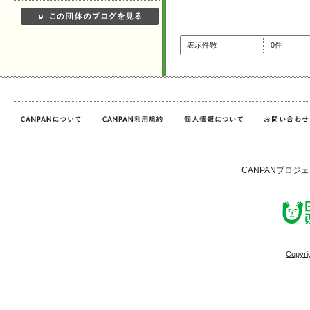
表示件数
0件
CANPANプロジ
Copyri