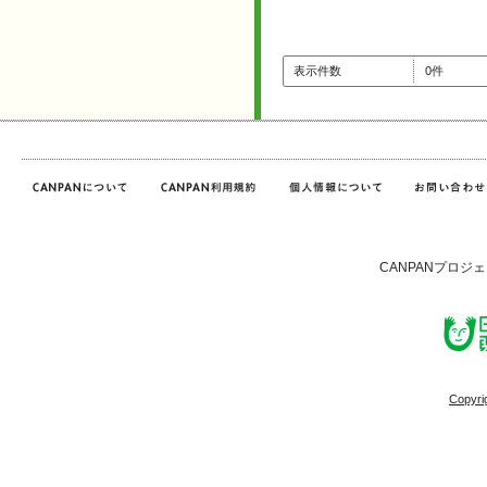
表示件数
0件
CANPANプロジ
Copyri